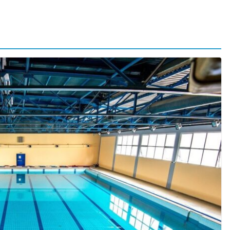
κών Δραστηριοτήτων και
ΣΧ.Α.