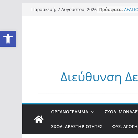
Μετάβαση
Πρόσφατα:
ΔΕΛΤΙ
Παρασκευή, 7 Αυγούστου, 2026
σε
ΚΕΝΤΡ
2026
περιεχόμενο
ΑΠΟΦΑ
Ανοίξτε τη γραμμή εργαλείω
ΔΡΑΣΤ
ΑΠΟΦΑ
ΠΡΟΘΕ
ΥΠΟΨΗ
ΜΟΝΙΜ
ΑΓΩΓΗ
ΔΕΛΤΙΟ
Διεύθυνση Δ
ΚΕΝΤΡ
ΕΞΕΤΑ
ΕΞΕΤΑΣ
______________________________________________
ΕΠΑΝΑ
ΕΞΕΤΑ
ΜΑΘΗΜ
ΟΡΓΑΝΟΓΡΑΜΜΑ
ΣΧΟΛ. ΜΟΝΑΔΕ
ΕΤΟΥΣ
Πρόσκ
ενδιαφ
ΣΧΟΛ. ΔΡΑΣΤΗΡΙΟΤΗΤΕΣ
ΦΥΣ. ΑΓΩΓΗ
Προσω