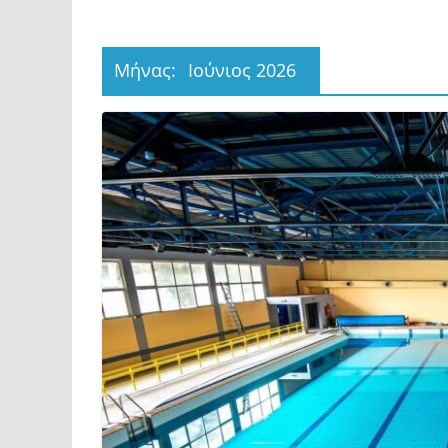
Σχολι
Υ.Φ.Α.
Μήνας:
Ιούνιος 2026