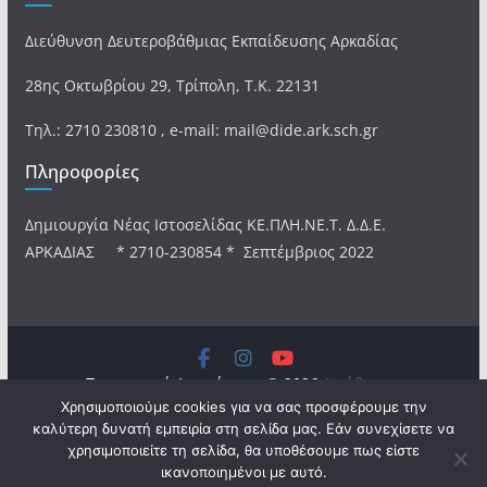
Διεύθυνση Δευτεροβάθμιας Εκπαίδευσης Αρκαδίας
28ης Οκτωβρίου 29, Τρίπολη, Τ.Κ. 22131
Τηλ.: 2710 230810 , e-mail: mail@dide.ark.sch.gr
Πληροφορίες
Δημιουργία Νέας Ιστοσελίδας ΚΕ.ΠΛΗ.ΝΕ.Τ. Δ.Δ.Ε.
ΑΡΚΑΔΙΑΣ * 2710-230854 * Σεπτέμβριος 2022
Πνευματικά Δικαιώματα © 2026
Διεύθυνση
Χρησιμοποιούμε cookies για να σας προσφέρουμε την
Δευτεροβάθμιας Εκπαίδευσης Αρκαδίας
. Τα πνευματικά
καλύτερη δυνατή εμπειρία στη σελίδα μας. Εάν συνεχίσετε να
δικαιώματα προστατεύονται.
χρησιμοποιείτε τη σελίδα, θα υποθέσουμε πως είστε
Θέμα:
ColorMag
από ThemeGrill. Κατασκευασμένο με
ικανοποιημένοι με αυτό.