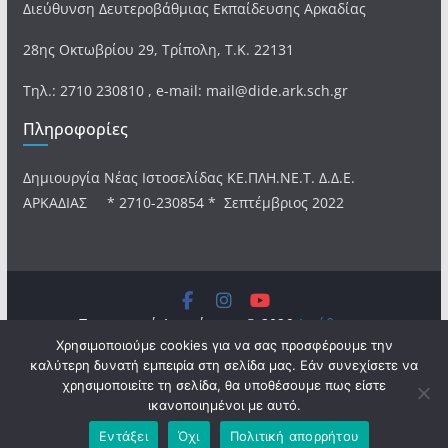
Διεύθυνση Δευτεροβάθμιας Εκπαίδευσης Αρκαδίας
28ης Οκτωβρίου 29, Τρίπολη, Τ.Κ. 22131
Τηλ.: 2710 230810 , e-mail: mail@dide.ark.sch.gr
Πληροφορίες
Δημιουργία Νέας Ιστοσελίδας ΚΕ.ΠΛΗ.ΝΕ.Τ. Δ.Δ.Ε.
ΑΡΚΑΔΙΑΣ * 2710-230854 * Σεπτέμβριος 2022
Πνευματικά Δικαιώματα © 2026
Διεύθυνση
Χρησιμοποιούμε cookies για να σας προσφέρουμε την
Δευτεροβάθμιας Εκπαίδευσης Αρκαδίας
. Τα πνευματικά
καλύτερη δυνατή εμπειρία στη σελίδα μας. Εάν συνεχίσετε να
δικαιώματα προστατεύονται.
χρησιμοποιείτε τη σελίδα, θα υποθέσουμε πως είστε
Θέμα:
ColorMag
από ThemeGrill. Κατασκευασμένο με
ικανοποιημένοι με αυτό.
WordPress
.
Εντάξει
Όχι
Πολιτική απορρήτου