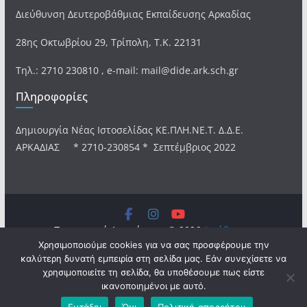
Διεύθυνση Δευτεροβάθμιας Εκπαίδευσης Αρκαδίας
28ης Οκτωβρίου 29, Τρίπολη, Τ.Κ. 22131
Τηλ.: 2710 230810 , e-mail: mail@dide.ark.sch.gr
Πληροφορίες
Δημιουργία Νέας Ιστοσελίδας ΚΕ.ΠΛΗ.ΝΕ.Τ. Δ.Δ.Ε.
ΑΡΚΑΔΙΑΣ * 2710-230854 * Σεπτέμβριος 2022
Πνευματικά Δικαιώματα © 2026
Διεύθυνση
Χρησιμοποιούμε cookies για να σας προσφέρουμε την
Δευτεροβάθμιας Εκπαίδευσης Αρκαδίας
. Τα πνευματικά
καλύτερη δυνατή εμπειρία στη σελίδα μας. Εάν συνεχίσετε να
δικαιώματα προστατεύονται.
χρησιμοποιείτε τη σελίδα, θα υποθέσουμε πως είστε
Θέμα:
ColorMag
από ThemeGrill. Κατασκευασμένο με
ικανοποιημένοι με αυτό.
WordPress
.
Εντάξει
Όχι
Πολιτική απορρήτου