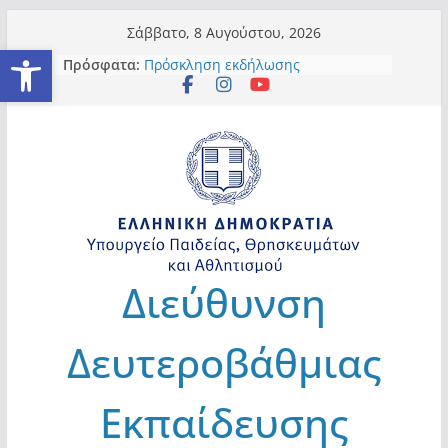
Μετάβαση
Σάββατο, 8 Αυγούστου, 2026
Ανοίξτε τη γραμμή εργαλείω
σε
Πρόσφατα:
Πρόσκληση εκδήλωσης
περιεχόμενο
ενδιαφέροντος για ορισμό
Προσωρινού/ης Υπευθύνου/ης
Σχολικών Δραστηριοτήτων και
Υ.Φ.Α.ΣΧ.Α.
Πίνακας Λειτουργικών Κενών-
Πρόσκληση Υπεραρίθμων
ΑΠΟΦΑΣΗ ΥΠΕΥΘΥΝΟΥ ΣΧΟΛΙΚΩΝ
ΔΡΑΣΤΗΡΙΟΤΗΤΩΝ 2026-2027 ΚΑΙ
ΑΠΟΦΑΣΗ ΥΦΑΣΧΑ 2026-2027
ΠΡΟΘΕΣΜΙΑ ΥΠΟΒΟΛΗΣ
Διεύθυνση
ΥΠΟΨΗΦΙΩΝ ΕΚΠ/ΚΩΝ ΓΙΑ
ΜΟΝΙΜΟ ΔΙΟΡΙΣΜΟ ΕΙΔΙΚΗΣ
ΑΓΩΓΗΣ ΚΑΙ ΓΕΝΙΚΗΣ ΕΚΠ/ΣΗΣ
Δευτεροβάθμιας
ΔΕΛΤΙΟ ΤΥΠΟΥ : ΕΞΕΤΑΣΤΙΚΑ
ΚΕΝΤΡΑ ΕΠΑΝΑΛΗΠΤΙΚΩΝ
ΕΞΕΤΑΣΕΩΝ ΠΑΝΕΛΛΑΔΙΚΩΝ
Εκπαίδευσης
ΕΞΕΤΑΣΕΩΝ ΓΕ.Λ., ΕΠΑ.Λ., ΚΑΙ
ΕΠΑΝΑΛΗΠΤΙΚΩΝ ΠΑΝΕΛΛΑΔΙΚΩΝ
ΕΞΕΤΑΣΕΩΝ ΕΙΔΙΚΩΝ & ΜΟΥΣΙΚΩΝ