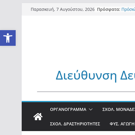
Μετάβαση
Πρόσφατα:
Πρόσκ
Παρασκευή, 7 Αυγούστου, 2026
σε
ενδιαφ
Προσω
περιεχόμενο
Σχολι
Ανοίξτε τη γραμμή εργαλείω
Υ.Φ.Α.
Πίνακα
Πρόσκ
ΑΠΟΦΑ
ΔΡΑΣΤ
ΑΠΟΦΑ
ΠΡΟΘΕ
Διεύθυνση Δε
ΥΠΟΨΗ
ΜΟΝΙΜ
ΑΓΩΓΗ
______________________________________________
ΔΕΛΤΙΟ
ΚΕΝΤΡ
ΕΞΕΤΑ
ΟΡΓΑΝΟΓΡΑΜΜΑ
ΣΧΟΛ. ΜΟΝΑΔΕ
ΕΞΕΤΑΣ
ΕΠΑΝΑ
ΕΞΕΤΑ
ΣΧΟΛ. ΔΡΑΣΤΗΡΙΟΤΗΤΕΣ
ΦΥΣ. ΑΓΩΓΗ
ΜΑΘΗΜ