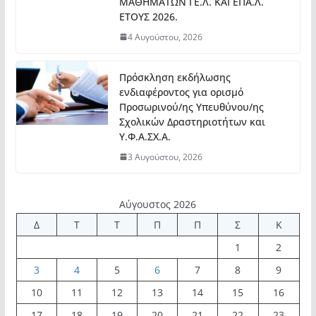
ΜΑΘΗΜΑΤΩΝ ΓΕ.Λ. ΚΑΙ ΕΠΑ.Λ.
ΕΤΟΥΣ 2026.
4 Αυγούστου, 2026
Πρόσκληση εκδήλωσης
ενδιαφέροντος για ορισμό
Προσωρινού/ης Υπευθύνου/ης
Σχολικών Δραστηριοτήτων και
Υ.Φ.Α.ΣΧ.Α.
3 Αυγούστου, 2026
Αύγουστος 2026
Δ
Τ
Τ
Π
Π
Σ
Κ
1
2
3
4
5
6
7
8
9
10
11
12
13
14
15
16
17
18
19
20
21
22
23