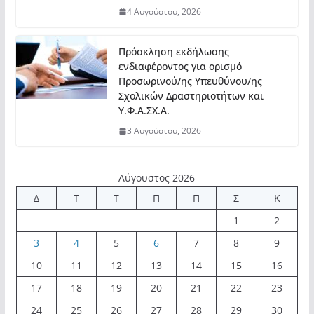
4 Αυγούστου, 2026
Πρόσκληση εκδήλωσης
ενδιαφέροντος για ορισμό
Προσωρινού/ης Υπευθύνου/ης
Σχολικών Δραστηριοτήτων και
Υ.Φ.Α.ΣΧ.Α.
3 Αυγούστου, 2026
Αύγουστος 2026
Δ
Τ
Τ
Π
Π
Σ
Κ
1
2
3
4
5
6
7
8
9
10
11
12
13
14
15
16
17
18
19
20
21
22
23
24
25
26
27
28
29
30